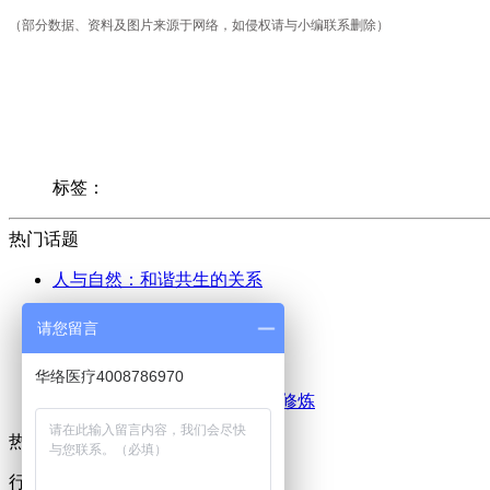
（部分数据、资料及图片来源于网络，如侵权请与小编联系删除）
标签：
热门话题
人与自然：和谐共生的关系
太极：和谐与力量的完美结合
请您留言
气功：身心和谐的修炼之道
华络医疗4008786970
健身：提升身体与心灵的双重修炼
热门标签
行业动态