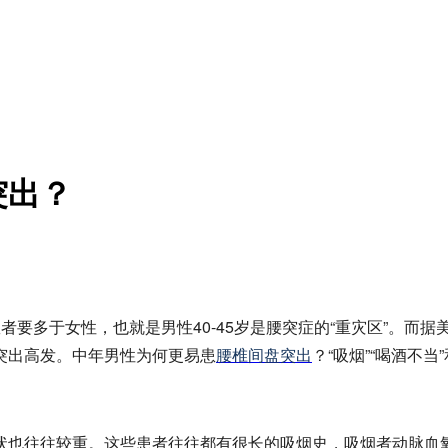
突出？
患者要多于女性，也就是男性40-45岁是腰突症的“重灾区”。而
突出高发。中年男性为何更易患
腰椎间盘突出
？“吸烟”“喝酒不当
状也往往较重。这些患者往往都有很长的吸烟史，吸烟者动脉血