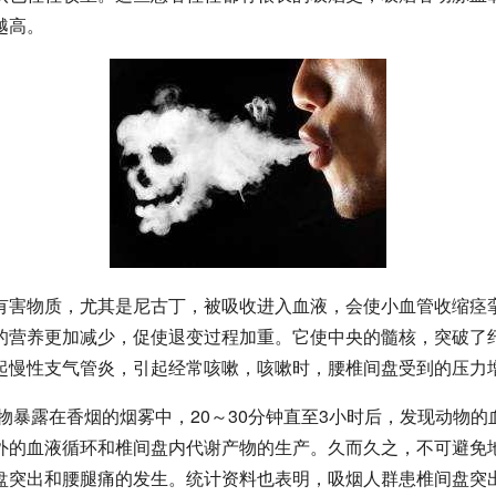
越高。
有害物质，尤其是尼古丁，被吸收进入血液，会使小血管收缩痉
的营养更加减少，促使退变过程加重。它使中央的髓核，突破了
起慢性支气管炎，引起经常咳嗽，咳嗽时，腰椎间盘受到的压力
物暴露在香烟的烟雾中，20～30分钟直至3小时后，发现动物
外的血液循环和椎间盘内代谢产物的生产。久而久之，不可避免
盘突出和腰腿痛的发生。统计资料也表明，吸烟人群患椎间盘突