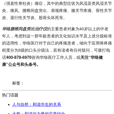
（强直性脊柱炎）痛症，其中的典型症状为风湿及类风湿关节
炎、痛风、腰椎间盘突出、肩颈疼痛、膝关节疼痛、骨性关节
炎、退行性关节炎、股骨头坏死等。
华络腰椎间盘突出治疗仪
的主要患者对象为40岁以上的中老
年人，考虑到这一群年龄患者的文化知识水平及上述分级标准
的适用性，华络医疗对于自己的疼痛患者，倾向于应用将疼痛
程度分为5级的口头分级法，若有读者有任何疑问，可拨打电
话
400-878-6970
咨询华络医疗工作人员，或
关注“华络健
康”公众号和头条号。
标签：
热门话题
人与自然：和谐共生的关系
太极：和谐与力量的完美结合