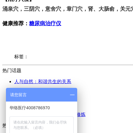
涌泉穴，三阴穴，意舍穴，章门穴，肾、大肠俞，关元
健康推荐
：
糖尿病治疗仪
标签：
热门话题
人与自然：和谐共生的关系
太极：和谐与力量的完美结合
请您留言
气功：身心和谐的修炼之道
华络医疗4008786970
健身：提升身体与心灵的双重修炼
热门标签