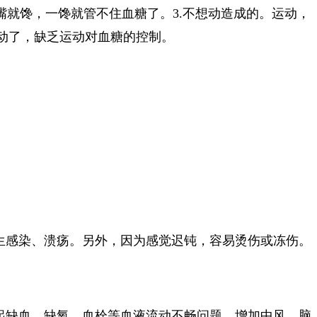
嘴就馋，一馋就管不住血糖了。3.不想动造成的。运动，
动了，缺乏运动对血糖的控制。
生感染、溃疡。另外，因为感觉迟钝，容易烫伤或冻伤。
起缺血、缺氧、血栓等血液流动不畅问题，增加中风、脑